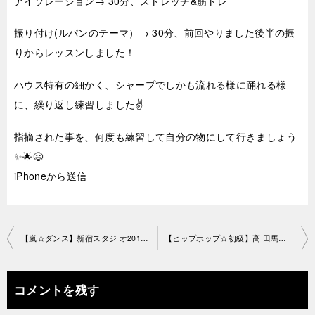
アイソレーション→ 30分、ストレッチ&筋トレ
振り付け(ルパンのテーマ）→ 30分、前回やりました後半の振
りからレッスンしました！
ハウス特有の細かく、シャープでしかも流れる様に踊れる様
に、繰り返し練習しました✌️
指摘された事を、何度も練習して自分の物にして行きましょう
✨🌟😃
iPhoneから送信
投
【嵐☆ダンス】新宿スタジ オ2019-4-21-no0019-1201
【ヒップホップ☆初級】高 田馬場教室2019-4-23-no0019-1191
稿
ナ
コメントを残す
ビ