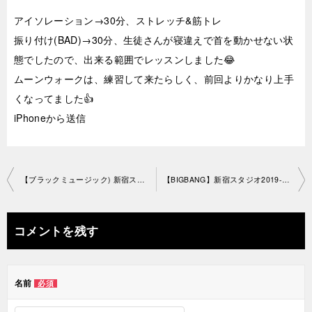
アイソレーション→30分、ストレッチ&筋トレ
振り付け(BAD)→30分、生徒さんが寝違えで首を動かせない状
態でしたので、出来る範囲でレッスンしました😂
ムーンウォークは、練習して来たらしく、前回よりかなり上手
くなってました👍
iPhoneから送信
投
【ブラックミュージック) 新宿スタジオ2019-7-21-no0019-1239
【BIGBANG】新宿スタジオ2019-7-24-no0019-1249
稿
ナ
コメントを残す
ビ
ゲ
名前
必須
ー