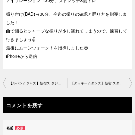
アイソレーション→30分、ストレッチ&筋トレ
振り付け(BAD)→30分、今迄の振りの確認と踊り方を指導しま
した！
曲で踊るとシャープな振りが少し遅れてしまうので、練習して
行きましょう✌️
最後にムーンウォーク！を指導しました😃
iPhoneから送信
投
【ルパン☆ジャズ】新宿ス タジオ2019-6-30-no0019-1163
【タッキー☆ダンス】新宿 スタジオ2019-7-6-no0019-1214
稿
ナ
コメントを残す
ビ
ゲ
名前
必須
ー