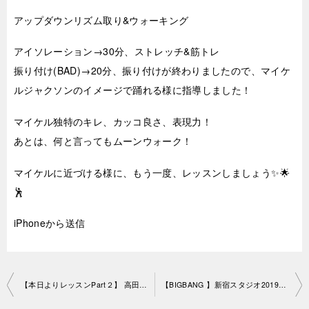
アップダウンリズム取り&ウォーキング
アイソレーション→30分、ストレッチ&筋トレ
振り付け(BAD)→20分、振り付けが終わりましたので、マイケ
ルジャクソンのイメージで踊れる様に指導しました！
マイケル独特のキレ、カッコ良さ、表現力！
あとは、何と言ってもムーンウォーク！
マイケルに近づける様に、もう一度、レッスンしましょう✨🌟
🕺
iPhoneから送信
投
【本日よりレッスンPart２】 高田馬場教室2019-8-31-no0019-1191
【BIGBANG 】新宿スタジオ2019-9-4-no0019-1249
稿