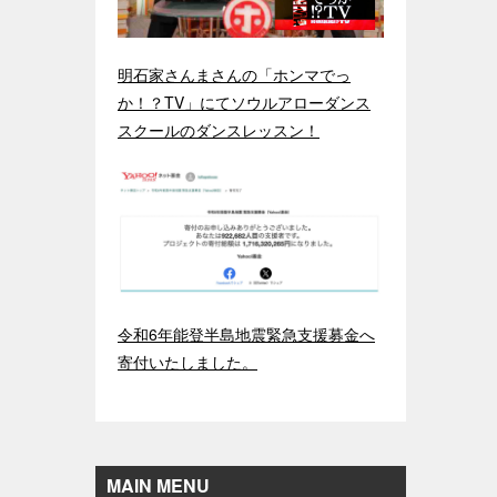
明石家さんまさんの「ホンマでっ
か！？TV」にてソウルアローダンス
スクールのダンスレッスン！
令和6年能登半島地震緊急支援募金へ
寄付いたしました。
MAIN MENU