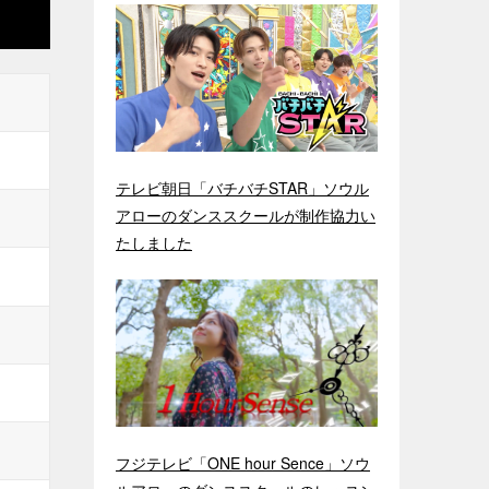
テレビ朝日「バチバチSTAR」ソウル
アローのダンススクールが制作協力い
たしました
フジテレビ「ONE hour Sence」ソウ