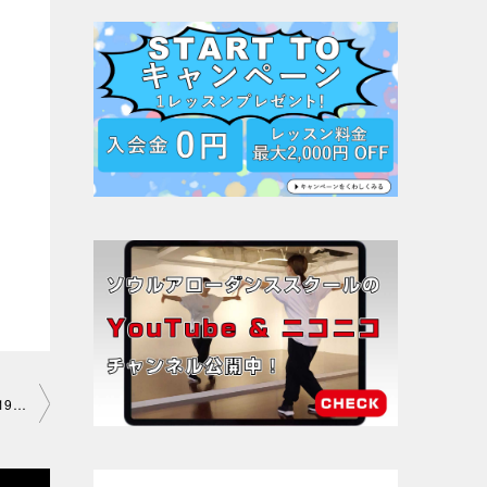
【ヒップホップ初級】高田馬場ベースオントップ2021-3-18-no 0019-1428