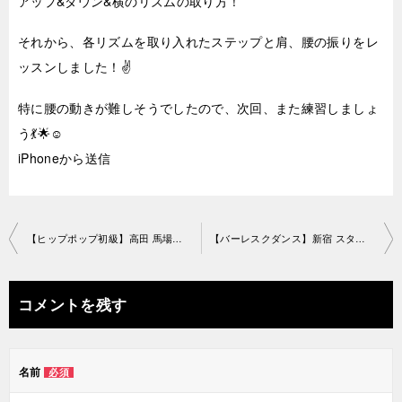
アップ&ダウン&横のリズムの取り方！
それから、各リズムを取り入れたステップと肩、腰の振りをレ
ッスンしました！✌️
特に腰の動きが難しそうでしたので、次回、また練習しましょ
う💃🌟☺️
iPhoneから送信
投
【ヒップポップ初級】高田 馬場教室2018-6-19-no0019-1060
【バーレスクダンス】新宿 スタジオ2018-6-26-no0019-1123
稿
ナ
コメントを残す
ビ
ゲ
名前
必須
ー