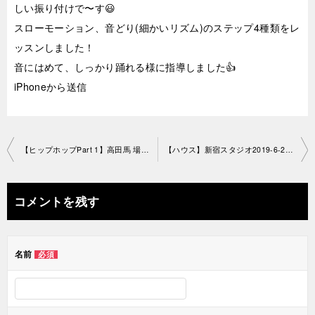
しい振り付けで〜す😃
スローモーション、音どり(細かいリズム)のステップ4種類をレ
ッスンしました！
音にはめて、しっかり踊れる様に指導しました👍
iPhoneから送信
投
【ヒップホップPart 1】高田馬 場教室2029-6-28-no0019-1191
【ハウス】新宿スタジオ2019-6-29 -no0019-1188
稿
ナ
コメントを残す
ビ
ゲ
名前
必須
ー
シ
ョ