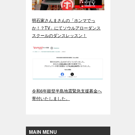
明石家さんまさんの「ホンマでっ
か！？TV」にてソウルアローダンス
スクールのダンスレッスン！
令和6年能登半島地震緊急支援募金へ
寄付いたしました。
MAIN MENU