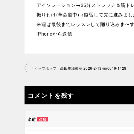
アイソレーション→25分ストレッチ＆筋ト
振り付け(革命道中)→復習して先に進みました
来週は最後までレッスンして踊り込みま〜す👍
iPhoneから送信
投
「ヒップホップ」高田馬場教室 2026-2-13-no0019-1428
稿
ナ
コメントを残す
ビ
ゲ
名前
必須
ー