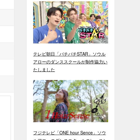
テレビ朝日「バチバチSTAR」ソウル
アローのダンススクールが制作協力い
たしました
フジテレビ「ONE hour Sence」ソウ