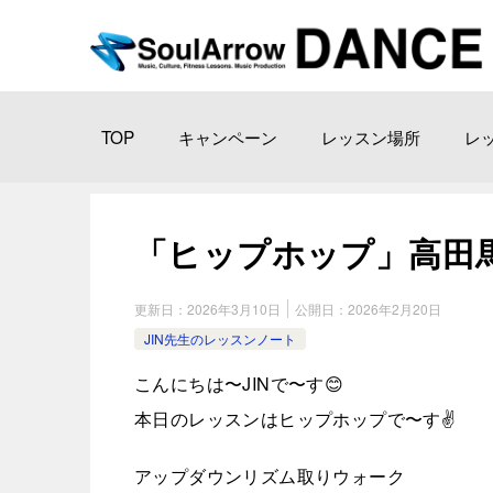
TOP
キャンペーン
レッスン場所
レ
「ヒップホップ」高田馬場教室 
更新日：
2026年3月10日
公開日：
2026年2月20日
JIN先生のレッスンノート
​こんにちは〜JINで〜す😊
本日のレッスンはヒップホップで〜す✌️
アップダウンリズム取りウォーク