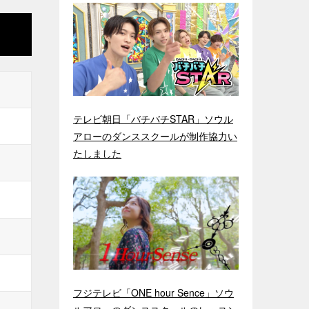
テレビ朝日「バチバチSTAR」ソウル
アローのダンススクールが制作協力い
たしました
フジテレビ「ONE hour Sence」ソウ