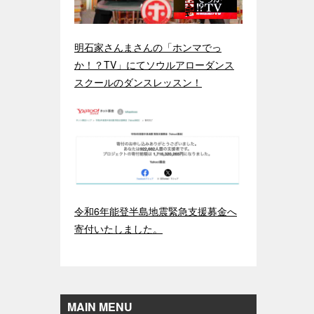
明石家さんまさんの「ホンマでっ
か！？TV」にてソウルアローダンス
スクールのダンスレッスン！
令和6年能登半島地震緊急支援募金へ
寄付いたしました。
MAIN MENU