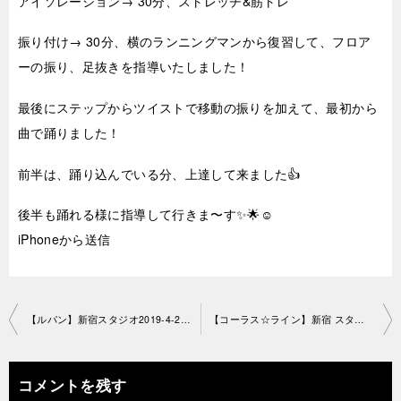
アイソレーション→ 30分、ストレッチ&筋トレ
振り付け→ 30分、横のランニングマンから復習して、フロア
ーの振り、足抜きを指導いたしました！
最後にステップからツイストで移動の振りを加えて、最初から
曲で踊りました！
前半は、踊り込んでいる分、上達して来ました👍
後半も踊れる様に指導して行きま〜す✨🌟☺️
iPhoneから送信
投
【ルパン】新宿スタジオ2019-4-21 -no0019-1188
【コーラス☆ライン】新宿 スタジオ2019-4-25-no0019-1163
稿
ナ
コメントを残す