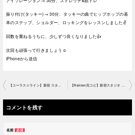
アイソレーション→ 30分、ストレッチ&筋トレ
振り付け(タッキー)→ 30分、タッキーの曲でヒップホップの基
本のステップ、ショルダー、ロッキングをレッスンしました✌️
回数を重ねるうちに、少しずつ良くなりました👍
次回も頑張って行きましょう☺️
iPhoneから送信
投
【コーラス☆ライン】新宿 スタジオ2019-4-13-no0019-1163
【Rainism完コピ】新宿スタジオ 2019-4-17-no0019-1224
稿
ナ
コメントを残す
ビ
ゲ
名前
必須
ー