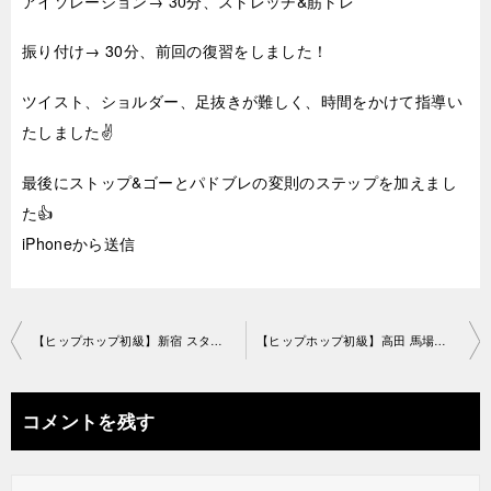
アイソレーション→ 30分、ストレッチ&筋トレ
振り付け→ 30分、前回の復習をしました！
ツイスト、ショルダー、足抜きが難しく、時間をかけて指導い
たしました✌️
最後にストップ&ゴーとパドブレの変則のステップを加えまし
た👍
iPhoneから送信
投
【ヒップホップ初級】新宿 スタジオ2018-12-16-no0019-1138
【ヒップホップ初級】高田 馬場教室2018-12-17-no0019-1191
稿
ナ
コメントを残す
ビ
ゲ