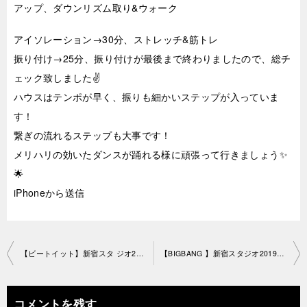
アップ、ダウンリズム取り&ウォーク
アイソレーション→30分、ストレッチ&筋トレ
振り付け→25分、振り付けが最後まで終わりましたので、総チ
ェック致しました✌️
ハウスはテンポが早く、振りも細かいステップが入っていま
す！
繋ぎの流れるステップも大事です！
メリハリの効いたダンスが踊れる様に頑張って行きましょう✨
🌟
iPhoneから送信
投
【ビートイット】新宿スタ ジオ2019-9-21-no0019-1217
【BIGBANG 】新宿スタジオ2019-9-25-no0019-1249
稿
ナ
コメントを残す