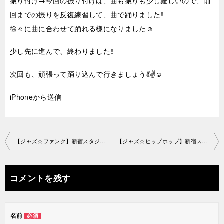
振り付け→今回の振り付けは、曲も振りも少し難しいので、前
回までの振りを反復練習して、曲で踊りました‼︎
徐々に曲に合わせて踊れる様になりました☺️
少し先に進んで、終わりました‼︎
次回も、頑張って踊り込んで行きましょう💃✌️☺️
iPhoneから送信
投
【ジャズ☆ファンク】新宿スタジオ2018-2-22-no0019-1095
【ジャズ☆ヒップホップ】新宿スタジオ2018-2-26-no0019-1095
稿
ナ
コメントを残す
ビ
ゲ
名前
必須
ー