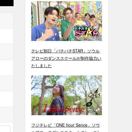
テレビ朝日「バチバチSTAR」ソウル
アローのダンススクールが制作協力い
たしました
フジテレビ「ONE hour Sence」ソウ