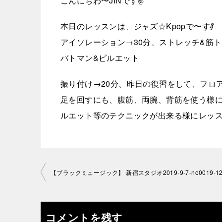
こんにちわ〜JINです✌️
本日のレッスンは、ジャズ☆Kpopで〜す💃
アイソレーション→30分、ストレッチ&筋
バトマン&ピルエット
振り付け→20分、昨日の復習をして、フロ
足を回すにも、腹筋、両腕、背筋を使う様
ルエット等のテクニックが出来る様にレッスンし
投
【ブラックミュージック】 新宿スタジオ2019-9-7-no0019-12
稿
ナ
コメントを残す