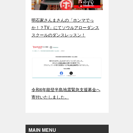
明石家さんまさんの「ホンマでっ
か！？TV」にてソウルアローダンス
スクールのダンスレッスン！
令和6年能登半島地震緊急支援募金へ
寄付いたしました。
MAIN MENU