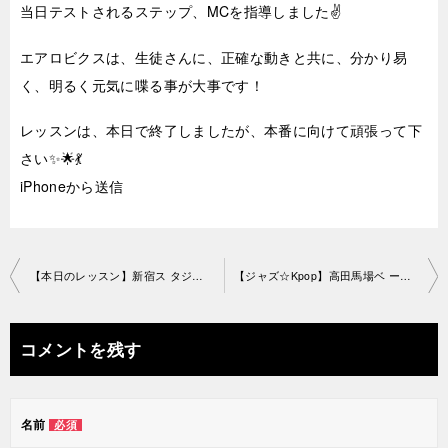
当日テストされるステップ、MCを指導しました✌️
エアロビクスは、生徒さんに、正確な動きと共に、分かり易
く、明るく元気に喋る事が大事です！
レッスンは、本日で終了しましたが、本番に向けて頑張って下
さい✨🌟💃
iPhoneから送信
投
【本日のレッスン】新宿ス タジオ2019-7-14-no0019-1163
【ジャズ☆Kpop】高田馬場ベ ースオントップ2019-7-17-no0019-1230
稿
ナ
コメントを残す
ビ
ゲ
名前
必須
ー