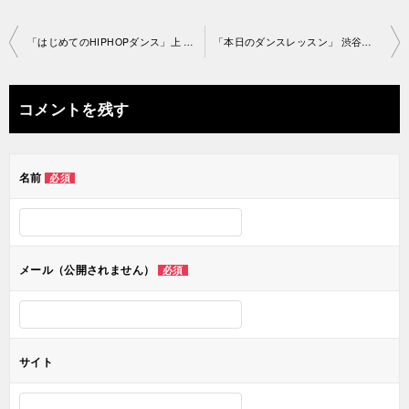
投
「はじめてのHIPHOPダンス」上 野教室2019-08-31­-­no0038
「本日のダンスレッスン」 渋谷教室 2019-9-7-no0038
稿
ナ
コメントを残す
ビ
ゲ
名前
必須
ー
シ
ョ
メール（公開されません）
必須
ン
サイト