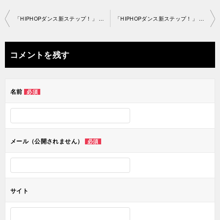
投
「HIPHOPダンス新ステップ！」 渋谷教室2019-08-17­-­no0038-­1252
「HIPHOPダンス新ステップ！」 渋谷教室2019-08-17­-­no0038-­1252
稿
ナ
コメントを残す
ビ
ゲ
名前
必須
ー
シ
ョ
メール（公開されません）
必須
ン
サイト