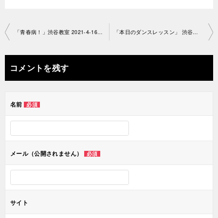
投
「青春病！」渋谷教室 2021-4-16-no0038- 1024
「本日のダンスレッスン」 渋谷教室 2021-4-22-no0038-1362
稿
ナ
コメントを残す
ビ
ゲ
名前
必須
ー
シ
ョ
メール（公開されません）
必須
ン
サイト