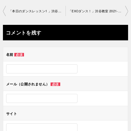
投
「本日のダンスレッスン1 」渋谷教室 2021-4-06-no0038-1279
「EXOダンス！」渋谷教室 2021-4-0 9-no0038-1389
稿
ナ
コメントを残す
ビ
ゲ
名前
必須
ー
シ
ョ
メール（公開されません）
必須
ン
サイト