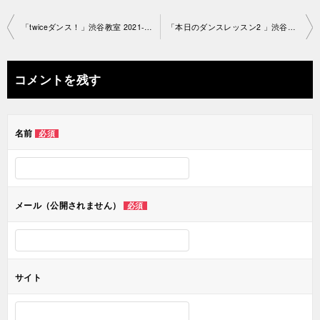
投
「twiceダンス！」渋谷教室 2021-4-0 6-no0038-1334
「本日のダンスレッスン2 」渋谷教室 2021-4-06-no0038-1279
稿
ナ
コメントを残す
ビ
ゲ
名前
必須
ー
シ
ョ
メール（公開されません）
必須
ン
サイト