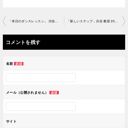
投
「本日のダンスレッスン」 渋谷教室 2019-9-7-no0038
「新しいステップ」渋谷 教室 2019-09-08-no0038-1274
稿
ナ
コメントを残す
ビ
ゲ
名前
必須
ー
シ
ョ
メール（公開されません）
必須
ン
サイト