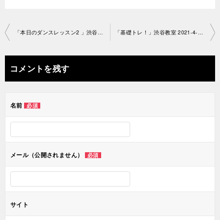
投
「本日のダンスレッスン2 」渋谷教室 2021-4-23-no0038-1334
「基礎トレ！」渋谷教室 2021-4-2 2-no0038-1404
稿
ナ
コメントを残す
ビ
ゲ
名前
必須
ー
シ
ョ
メール（公開されません）
必須
ン
サイト