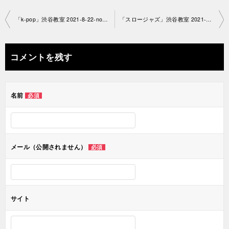
投
「k-pop」渋谷教室 2021-8-22-no0038-1326
「スロージャズ」渋谷教室 2021-7-22-no0038-1374
稿
ナ
コメントを残す
ビ
ゲ
名前
必須
ー
シ
ョ
メール（公開されません）
必須
ン
サイト