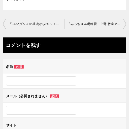
投
「JAZZダンスの基礎からゆっ くり」渋谷教室 2019-7-13-no0038
「みっちり基礎練習」上野 教室 2019-7-13-no0038-1524
稿
ナ
コメントを残す
ビ
ゲ
名前
必須
ー
シ
ョ
メール（公開されません）
必須
ン
サイト