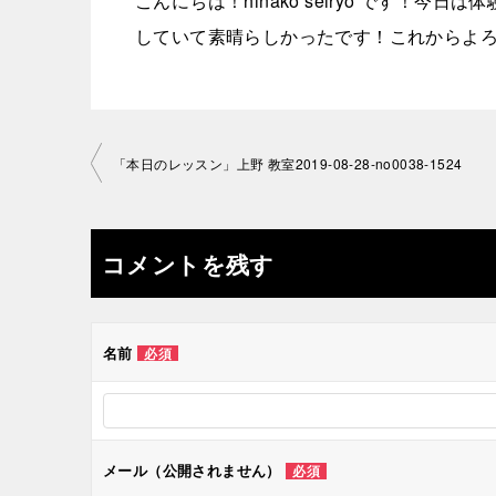
こんにちは！hinako seiryo です！
していて素晴らしかったです！これからよろ
投
「本日のレッスン」上野 教室2019-08-28-­no0038-­1524
稿
ナ
コメントを残す
ビ
ゲ
名前
必須
ー
シ
メール（公開されません）
必須
ョ