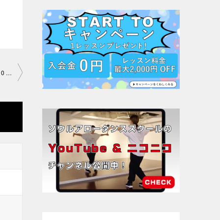
「JAZZダンス基礎とコンビネ ーション」渋谷教室2019-08-31­-­no00 38-1024