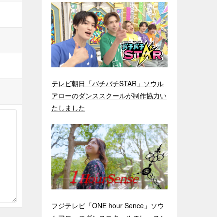
テレビ朝日「バチバチSTAR」ソウル
アローのダンススクールが制作協力い
たしました
フジテレビ「ONE hour Sence」ソウ