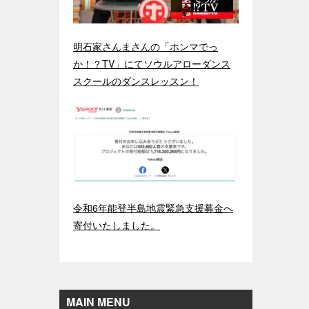
明石家さんまさんの「ホンマでっ
か！？TV」にてソウルアローダンス
スクールのダンスレッスン！
令和6年能登半島地震緊急支援募金へ
寄付いたしました。
MAIN MENU