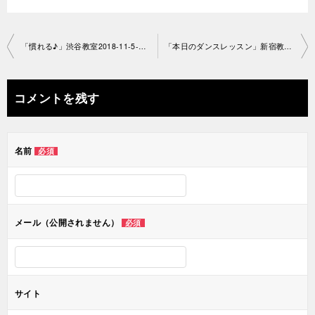
投
「慣れる♪」渋谷教室2018-11-5-no0029-1180
「本日のダンスレッスン」新宿教室2018-11-8-no0029-1119
稿
ナ
コメントを残す
ビ
ゲ
名前
必須
ー
シ
ョ
メール（公開されません）
必須
ン
サイト