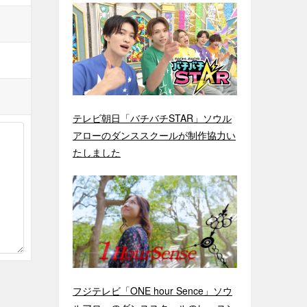
テレビ朝日「バチバチSTAR」ソウル
アローのダンススクールが制作協力い
たしました
フジテレビ「ONE hour Sence」ソウ