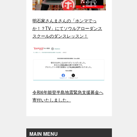
明石家さんまさんの「ホンマでっ
か！？TV」にてソウルアローダンス
スクールのダンスレッスン！
令和6年能登半島地震緊急支援募金へ
寄付いたしました。
MAIN MENU