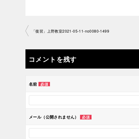
投
「復習」上野教室2021-05-11-­no0080-­1499
稿
ナ
コメントを残す
ビ
ゲ
名前
必須
ー
シ
メール（公開されません）
必須
ョ
ン