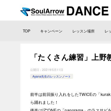
TOP
キャンペーン
レッスン場所
レ
「たくさん練習」上野教室 202
公開日：
2021年5月11日
Ayana先生のレッスンノート
前半は前回振り入れをしたTWICEの「kur
ら踊れました！
後半はIZ*ONEの「panorama」のラ