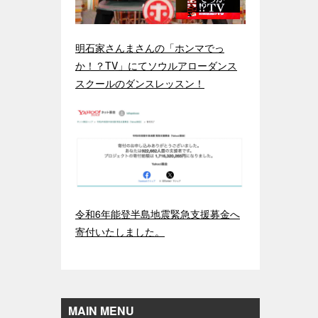
明石家さんまさんの「ホンマでっ
か！？TV」にてソウルアローダンス
スクールのダンスレッスン！
令和6年能登半島地震緊急支援募金へ
寄付いたしました。
MAIN MENU