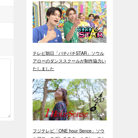
テレビ朝日「バチバチSTAR」ソウル
アローのダンススクールが制作協力い
たしました
フジテレビ「ONE hour Sence」ソウ