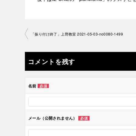
投
「振り付け終了」上野教室 2021-05-03-­no0080-­1499
稿
ナ
コメントを残す
ビ
ゲ
名前
必須
ー
シ
メール（公開されません）
必須
ョ