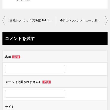
投
「体験レッスン」千葉教室 2021-4-22-no.0049
「今日のレッスンメニュー 」新宿教室2021-4-24-no.0049-1487
稿
ナ
コメントを残す
ビ
ゲ
名前
必須
ー
シ
ョ
メール（公開されません）
必須
ン
サイト