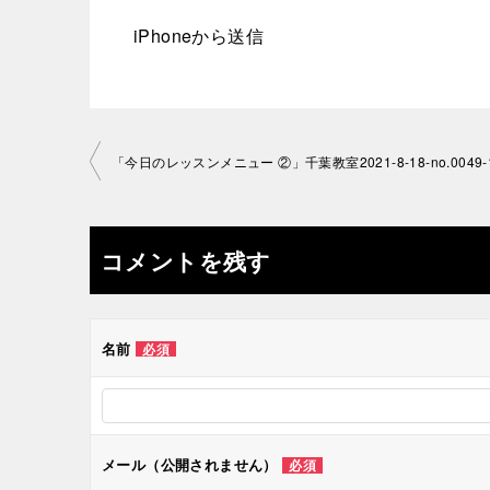
iPhoneから送信
投
「今日のレッスンメニュー ②」千葉教室2021-8-18-no.0049-
稿
ナ
コメントを残す
ビ
ゲ
名前
必須
ー
シ
メール（公開されません）
必須
ョ