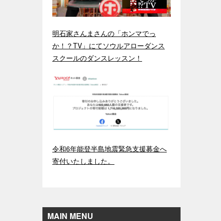
明石家さんまさんの「ホンマでっ
か！？TV」にてソウルアローダンス
スクールのダンスレッスン！
令和6年能登半島地震緊急支援募金へ
寄付いたしました。
MAIN MENU