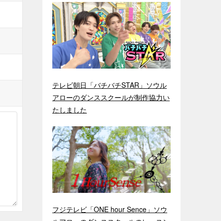
テレビ朝日「バチバチSTAR」ソウル
アローのダンススクールが制作協力い
たしました
フジテレビ「ONE hour Sence」ソウ