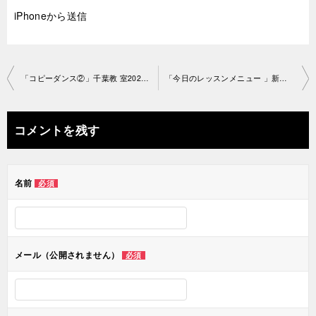
iPhoneから送信
投
「コピーダンス②」千葉教 室2021-3-15-no.0049-1442
「今日のレッスンメニュー 」新宿教室2021-3-18-no.0049-1487
稿
ナ
コメントを残す
ビ
ゲ
名前
必須
ー
シ
ョ
メール（公開されません）
必須
ン