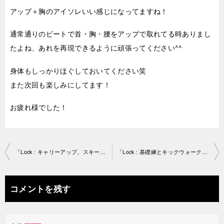
アップ＋胸のアイソレいい感じになってますね！
通常通りのビートで首・胸・腰をアップで取れてる時ありまし
たよね、あれを再現できるように頑張ってください^^
身体もしっかりほぐしておいてください笑
また次回も楽しみにしてます！
お疲れ様でした！
投
「Lock : キャリーアップ、スキーターラビット」天王寺教室2021-08-01-­no0085-­1565
「Lock : 基礎練とキックウォーク」天王寺教室2021-08-15-­no0085-­1565
稿
ナ
コメントを残す
ビ
ゲ