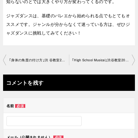
知らないのとでは大きくやり方が変わってくるのです。
ジャズダンスは、基礎のバレエから始められる点でもとてもオ
ススメです。ジャンルが分からなくて迷っている方は、ぜひジ
ャズダンスに挑戦してみてください！
投
｢身体の角度の付け方｣渋 谷教室2021-03-20-no0062-1427
｢High School Musical｣渋谷教室2021-03-25-no0062-1413
稿
ナ
コメントを残す
ビ
ゲ
名前
必須
ー
シ
ョ
メール（公開されません）
必須