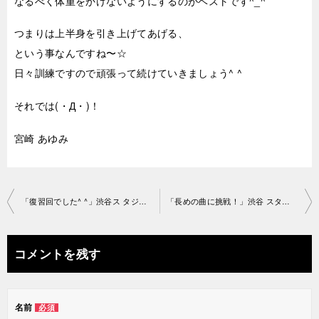
なるべく体重をかけないようにするのがベストです^_^
つまりは上半身を引き上げてあげる、
という事なんですね〜☆
日々訓練ですので頑張って続けていきましょう^ ^
それでは(・Д・)！
宮崎 あゆみ
投
「復習回でした^ ^」渋谷ス タジオ2018-7-23-no0006-1104
「長めの曲に挑戦！」渋谷 スタジオ2018-7-24-no0006-1008
稿
ナ
コメントを残す
ビ
ゲ
名前
必須
ー