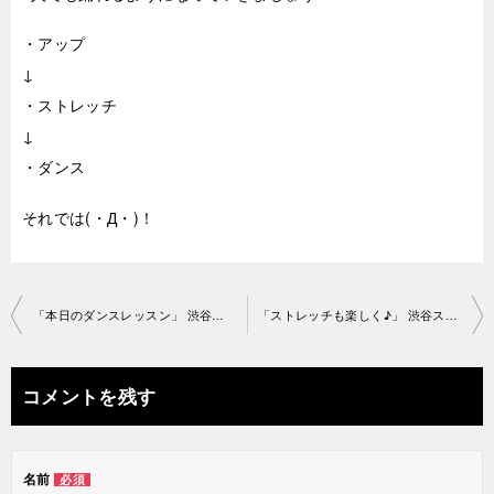
・アップ
↓
・ストレッチ
↓
・ダンス
それでは(・Д・)！
投
「本日のダンスレッスン」 渋谷スタジオ2019-9-16-no0006-1261
「ストレッチも楽しく♪」 渋谷スタジオ2019-9-17-no0006-1008
稿
ナ
コメントを残す
ビ
ゲ
名前
必須