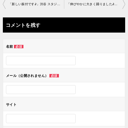
投
「新しい振付です♪」渋谷 スタジオ2019-7-12-no0006-1052
「伸びやかに大きく踊りました♪」渋谷スタジオ2019-7-12-no 0006-1108
稿
ナ
コメントを残す
ビ
ゲ
名前
必須
ー
シ
ョ
メール（公開されません）
必須
ン
サイト