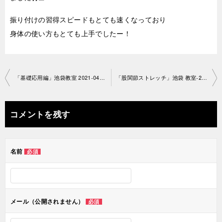
振り付けの習得スピードもとても速くなっており
身体の使い方もとても上手でしたー！
投
「基礎応用編」池袋教室 2021-04- 10-no0078-1467
「股関節ストレッチ」池袋 教室-2021-04-24-no0078-1467
稿
ナ
コメントを残す
ビ
ゲ
名前
必須
ー
シ
ョ
メール（公開されません）
必須
ン