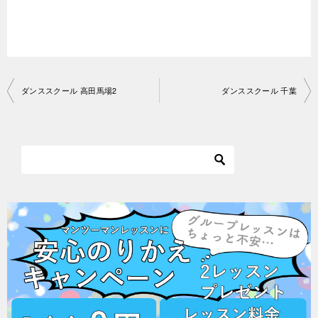
投
ダンススクール 高田馬場2
ダンススクール 千葉
稿
ナ
ビ
ゲ
ー
シ
ョ
ン