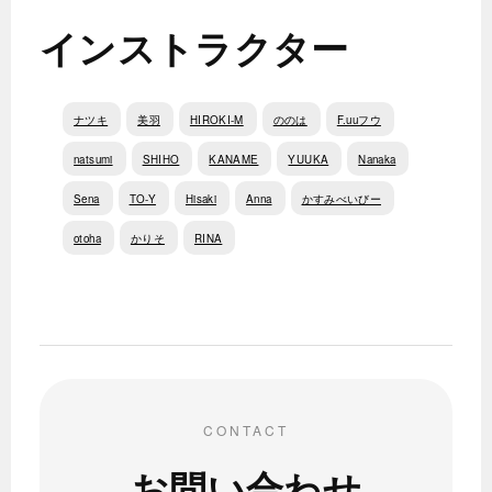
インストラクター
ナツキ
美羽
HIROKI-M
ののは
F.uuフウ
natsumi
SHIHO
KANAME
YUUKA
Nanaka
Sena
TO-Y
Hisaki
Anna
かすみべいびー
otoha
かりそ
RINA
CONTACT
お問い合わせ