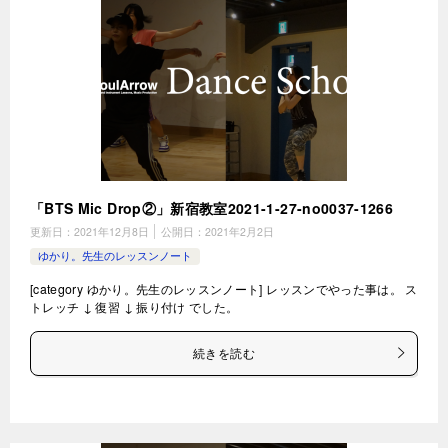
「BTS Mic Drop②」新宿教室2021-1-27-no0037-1266
更新日：
2021年12月8日
公開日：
2021年2月2日
ゆかり。先生のレッスンノート
[category ゆかり。先生のレッスンノート] レッスンでやった事は。 ス
トレッチ ↓ 復習 ↓ 振り付け でした。
続きを読む