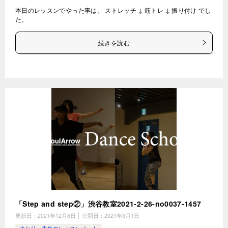
本日のレッスンでやった事は。 ストレッチ ↓ 筋トレ ↓ 振り付け でし
た。
続きを読む
「Step and step②」渋谷教室2021-2-26-no0037-1457
更新日：
2021年12月8日
公開日：
2021年3月1日