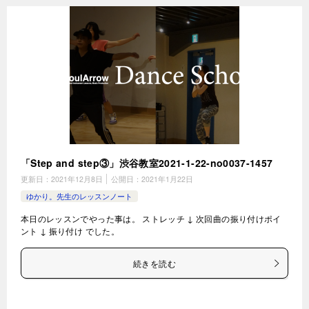
「Step and step③」渋谷教室2021-1-22-no0037-1457
更新日：
2021年12月8日
公開日：
2021年1月22日
ゆかり。先生のレッスンノート
本日のレッスンでやった事は。 ストレッチ ↓ 次回曲の振り付けポイ
ント ↓ 振り付け でした。
続きを読む