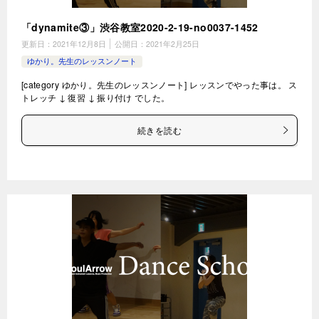
「dynamite③」渋谷教室2020-2-19-no0037-1452
更新日：
2021年12月8日
公開日：
2021年2月25日
ゆかり。先生のレッスンノート
[category ゆかり。先生のレッスンノート] レッスンでやった事は。 ス
トレッチ ↓ 復習 ↓ 振り付け でした。
続きを読む