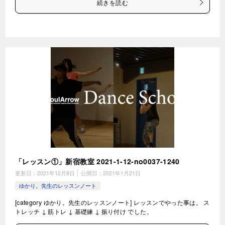
続きを読む
「レッスン①」新宿教室 2021-1-12-no0037-1240
更新日：
2021年12月8日
公開日：
2021年1月21日
ゆかり。先生のレッスンノート
[category ゆかり。先生のレッスンノート] レッスンでやった事は。 ス
トレッチ ↓ 筋トレ ↓ 基礎練 ↓ 振り付け でした。