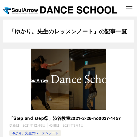
「ゆかり。先生のレッスンノート」の記事一覧
「Step and step③」渋谷教室2021-2-26-no0037-1457
更新日：
2021年12月8日
公開日：
2021年3月1日
ゆかり。先生のレッスンノート