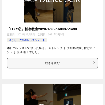
「ITZY②」新宿教室2020-1-26-no0037-1430
更新日：
2021年12月8日
公開日：
2021年2月5日
ゆかり。先生のレッスンノート
本日のレッスンでやった事は。 ストレッチ ↓ 次回曲の振り付けポイ
ント ↓ 振り付け でした。
続きを読む