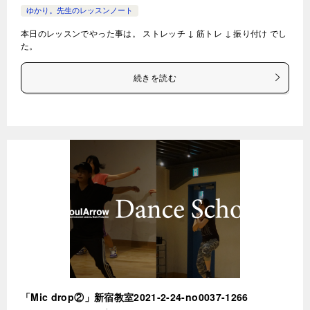
ゆかり。先生のレッスンノート
本日のレッスンでやった事は。 ストレッチ ↓ 筋トレ ↓ 振り付け でし
た。
続きを読む
「Mic drop②」新宿教室2021-2-24-no0037-1266