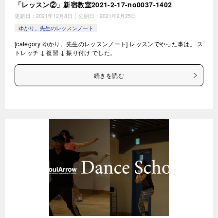
「レッスン②」新宿教室2021-2-17-no0037-1402
更新日：
2021年12月8日
公開日：
2021年2月25日
ゆかり。先生のレッスンノート
[category ゆかり。先生のレッスンノート] レッスンでやった事は。 ス
トレッチ ↓ 復習 ↓ 振り付け でした。
続きを読む