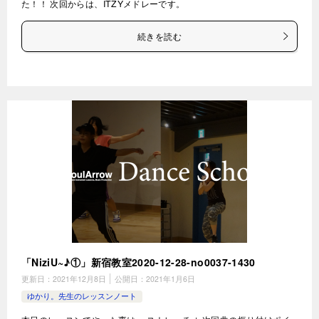
た！！ 次回からは、ITZYメドレーです。
続きを読む
「NiziU~♪①」新宿教室2020-12-28-no0037-1430
更新日：
2021年12月8日
公開日：
2021年1月6日
ゆかり。先生のレッスンノート