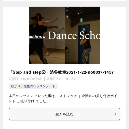
「Step and step②」渋谷教室2021-1-22-no0037-1457
更新日：
2021年12月8日
公開日：
2021年1月22日
ゆかり。先生のレッスンノート
本日のレッスンでやった事は。 ストレッチ ↓ 次回曲の振り付けポイ
ント ↓ 振り付け でした。
続きを読む