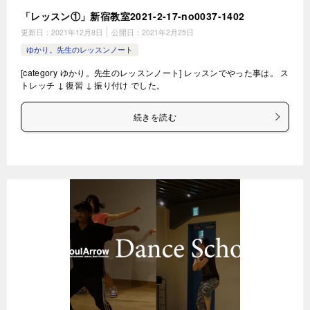
「レッスン①」新宿教室2021-2-17-no0037-1402
更新日：
2021年12月8日
公開日：
2021年2月25日
ゆかり。先生のレッスンノート
[category ゆかり。先生のレッスンノート] レッスンでやった事は。 ス
トレッチ ↓ 復習 ↓ 振り付け でした。
続きを読む