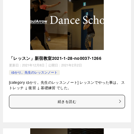
「レッスン」新宿教室2021-1-28-no0037-1266
更新日：
2021年12月8日
公開日：
2021年2月2日
ゆかり。先生のレッスンノート
[category ゆかり。先生のレッスンノート] レッスンでやった事は。 ス
トレッチ ↓ 復習 ↓ 基礎練習 でした。
続きを読む