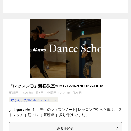
「レッスン①」新宿教室2021-1-20-no0037-1402
更新日：
2021年12月8日
公開日：
2021年1月21日
ゆかり。先生のレッスンノート
[category ゆかり。先生のレッスンノート] レッスンでやった事は。 ス
トレッチ ↓ 筋トレ ↓ 基礎練 ↓ 振り付け でした。
続きを読む