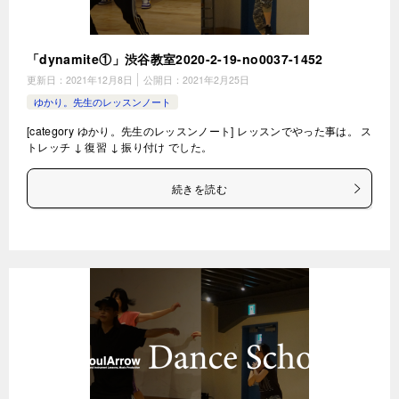
「dynamite①」渋谷教室2020-2-19-no0037-1452
更新日：
2021年12月8日
公開日：
2021年2月25日
ゆかり。先生のレッスンノート
[category ゆかり。先生のレッスンノート] レッスンでやった事は。 ス
トレッチ ↓ 復習 ↓ 振り付け でした。
続きを読む