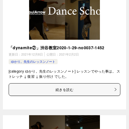
「dynamite②」渋谷教室2020-1-29-no0037-1452
更新日：
2021年12月8日
公開日：
2021年2月2日
ゆかり。先生のレッスンノート
[category ゆかり。先生のレッスンノート] レッスンでやった事は。 ス
トレッチ ↓ 復習 ↓ 振り付け でした。
続きを読む