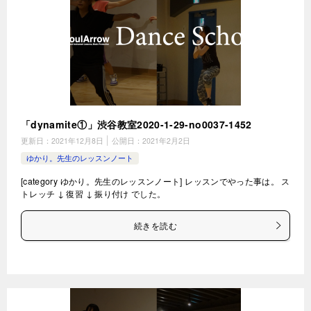
「dynamite①」渋谷教室2020-1-29-no0037-1452
更新日：
2021年12月8日
公開日：
2021年2月2日
ゆかり。先生のレッスンノート
[category ゆかり。先生のレッスンノート] レッスンでやった事は。 ス
トレッチ ↓ 復習 ↓ 振り付け でした。
続きを読む