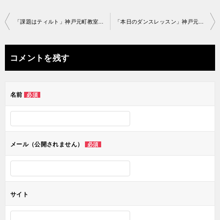
投
「課題はティルト」神戸元町教室2022-04-07­-­no0053-­1646
「本日のダンスレッスン」神戸元町教室2022-04-12­-­no0053-­1672
稿
ナ
コメントを残す
ビ
ゲ
名前
必須
ー
シ
ョ
メール（公開されません）
必須
ン
サイト