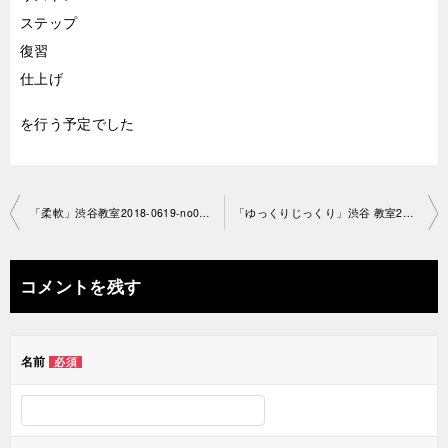
ステップ
復習
仕上げ
を行う予定でした
投
「柔軟」渋谷教室2018-0619-no0013-1022
「ゆっくりじっくり」渋谷 教室2018-0620-no0013-1074
稿
ナ
コメントを残す
ビ
ゲ
名前
必須
ー
シ
ョ