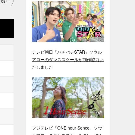
 084
テレビ朝日「バチバチSTAR」ソウル
アローのダンススクールが制作協力い
たしました
フジテレビ「ONE hour Sence」ソウ