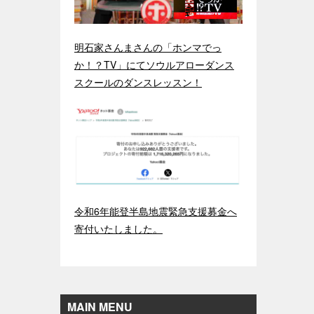
明石家さんまさんの「ホンマでっ
か！？TV」にてソウルアローダンス
スクールのダンスレッスン！
令和6年能登半島地震緊急支援募金へ
寄付いたしました。
MAIN MENU