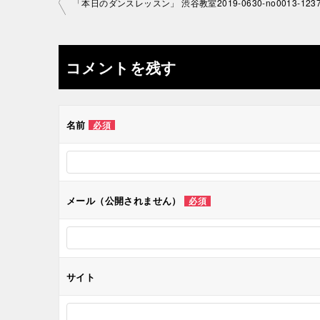
投
「本日のダンスレッスン」 渋谷教室2019-0630-no0013-123
稿
ナ
コメントを残す
ビ
ゲ
名前
必須
ー
シ
メール（公開されません）
必須
ョ
ン
サイト