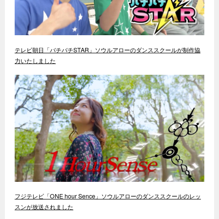
テレビ朝日「バチバチSTAR」ソウルアローのダンススクールが制作協
力いたしました
フジテレビ「ONE hour Sence」ソウルアローのダンススクールのレッ
スンが放送されました