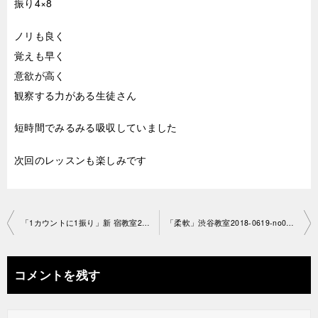
振り4×8
ノリも良く
覚えも早く
意欲が高く
観察する力がある生徒さん
短時間でみるみる吸収していました
次回のレッスンも楽しみです
投
「1カウントに1振り」新 宿教室2018-0612-no0013-1079
「柔軟」渋谷教室2018-0619-no0013-1022
稿
ナ
コメントを残す
ビ
ゲ