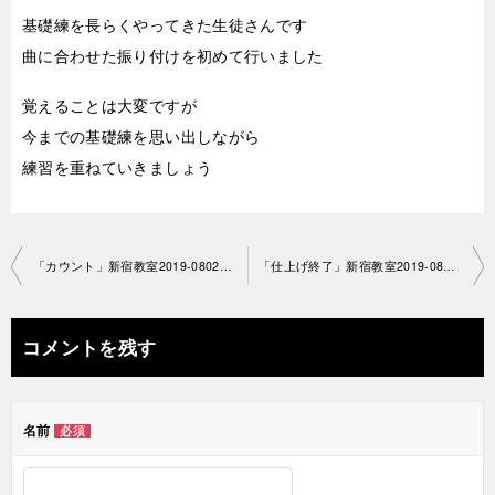
基礎練を長らくやってきた生徒さんです
曲に合わせた振り付けを初めて行いました
覚えることは大変ですが
今までの基礎練を思い出しながら
練習を重ねていきましょう
投
「カウント」新宿教室2019-0802-no0013-1 080
「仕上げ終了」新宿教室2019-0811 -no0013-1227
稿
ナ
コメントを残す
ビ
ゲ
名前
必須
ー
シ