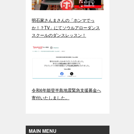
明石家さんまさんの「ホンマでっ
か！？TV」にてソウルアローダンス
スクールのダンスレッスン！
令和6年能登半島地震緊急支援募金へ
寄付いたしました。
MAIN MENU