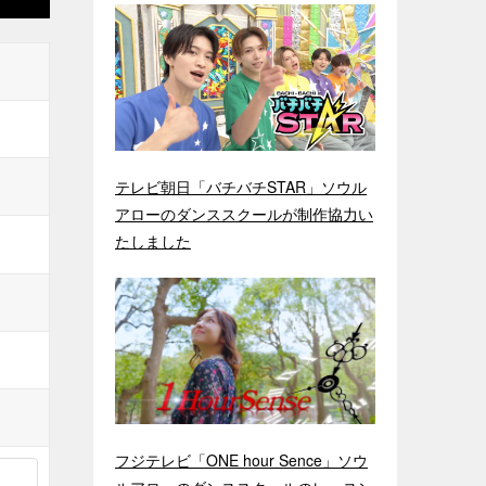
テレビ朝日「バチバチSTAR」ソウル
アローのダンススクールが制作協力い
たしました
フジテレビ「ONE hour Sence」ソウ