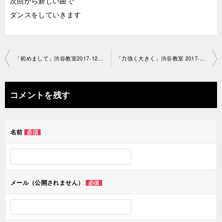
次回から新しい曲で
ダンスをしていきます
投
「初めまして」渋谷教室2017-1212 -no0013-1074
「力強く大きく」渋谷教室 2017-1212-no0013-1003
稿
ナ
コメントを残す
ビ
ゲ
名前
必須
ー
シ
ョ
メール（公開されません）
必須
ン