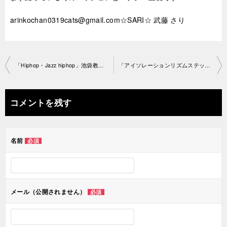
arinkochan0319cats@gmail.com☆SARI☆ 武藤 さり
投
「Hiphop・Jazz hiphop」池袋教室2021-03-21-no0041-1414
「アイソレーションリズムステップ初級」池袋教室2021-03-2 0-no0041-1436
稿
ナ
コメントを残す
ビ
ゲ
名前
必須
ー
シ
ョ
メール（公開されません）
必須
ン