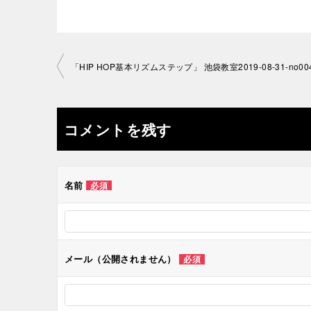
投
「HIP HOP基本リズムステップ」 池袋教室2019-08-31-no00
稿
ナ
コメントを残す
ビ
ゲ
名前
必須
ー
シ
メール（公開されません）
必須
ョ
ン