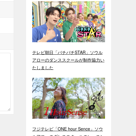
テレビ朝日「バチバチSTAR」ソウル
アローのダンススクールが制作協力い
たしました
フジテレビ「ONE hour Sence」ソウ