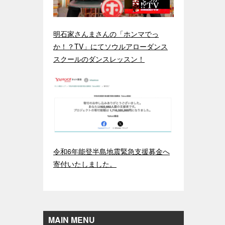
明石家さんまさんの「ホンマでっ
か！？TV」にてソウルアローダンス
スクールのダンスレッスン！
令和6年能登半島地震緊急支援募金へ
寄付いたしました。
MAIN MENU